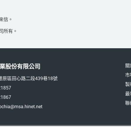
來信。
司所有。
關
業股份有限公司
市
豐原區田心路二段439巷18號
製
21857
最
21867
聯
ochia@msa.hinet.net