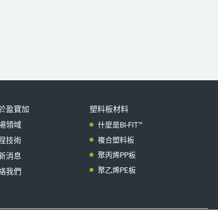
於盈寶加
塑料板材料
場領域
什麼是BI-FIT™
程技術
複合塑料板
聚丙烯PP板
新消息
聚乙烯PE板
絡我們